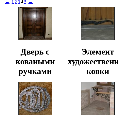
←
1
2
3
4
5
→
Дверь с
Элемент
коваными
художествен
ручками
ковки