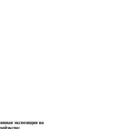
янная экспозиция на
ройэкспо: