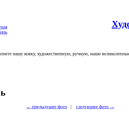
Худ
рь
← предыдущее фото
|
следующее фото →