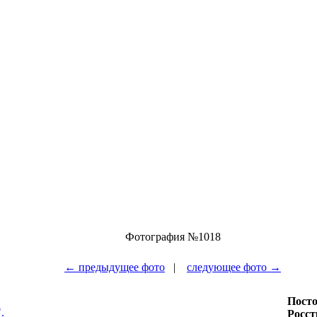
Фотография №1018
← предыдущее фото
|
следующее фото →
Посто
.
Росст