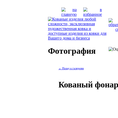
Фотография
← Назад к галереям
Кованый фона