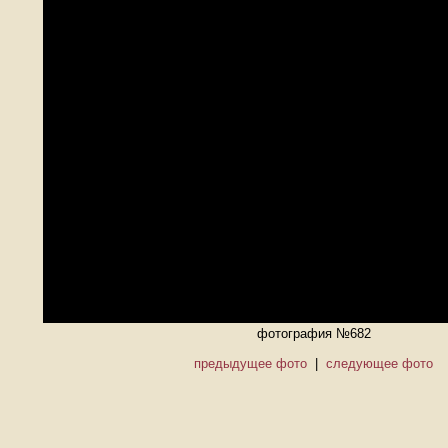
фотография №682
предыдущее фото
|
следующее фото