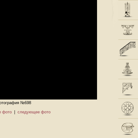
отография №698
 фото
|
следующее фото