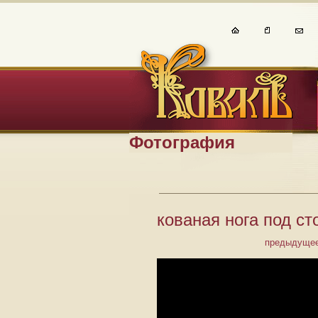
Фотография
кованая нога под с
предыдущее